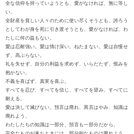
全な信仰を持っていようとも、愛がなければ、無に等し
い。
全財産を貧しい人々のために使い尽くそうとも、誇ろう
としてわが身を死に引き渡そうとも、愛がなければ、わ
たしに何の益もない。
愛は忍耐強い。愛は情け深い。ねたまない。愛は自慢せ
ず、高ぶらない。
礼を失せず、自分の利益を求めず、いらだたず、恨みを
抱かない。
不義を喜ばず、真実を喜ぶ。
すべてを忍び、すべてを信じ、すべてを望み、すべてに
耐える。
愛は決して滅びない。預言は廃れ、異言はやみ、知識は
廃れよう、
わたしたちの知識は一部分、預言も一部分だから。
完全なものが来たときには、部分的なものは廃れよう。