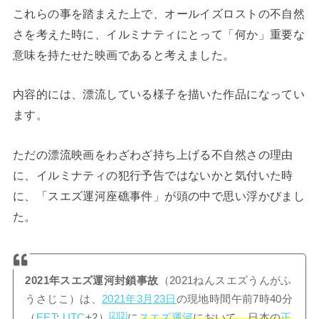
これらの事を踏まえた上で、オールイズロストの不自然
さを考えた時に、イルミナティにとって「何か」重要な
意味を持たせた映画であると考えました。
内容的には、漂流している様子を描いた作品になってい
ます。
ただの漂流映画をわざわざ持ち上げる不自然さの理由
に、イルミナティの犯行予告ではないかと気付いた時
に、「スエズ運河座礁事件」が頭の中で思い浮かびまし
た。
2021年スエズ運河封鎖事故
（2021ねんスエズうんがふ
うさじこ）は、
2021年
3月23日
の現地時間午前7時40分
[2]
[3]
（
EET
;
UTC
+2）
に
スエズ運河
において、日本の
正