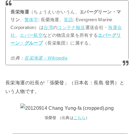
長栄海運
（ちょうえいかいうん、
エバーグリーン・マ
リン
、
繁体字
: 長榮海運、
英語
: Evergreen Marine
Corporation）は
台湾
の
コンテナ輸送
運送会社・
海運会
社
。
エバー航空
などの物流企業を所有する
エバーグリ
ーン・グループ
（長栄集団）に属する。
出典：
長栄海運 – Wikipedia
長栄海運の社長が「張榮發」（日本名：長島 發男）と
いう人物です。
張榮發 （出典は
こちら
）