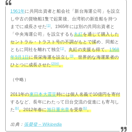
1961年
に共同出資者と船会社「新台海運公司」を設立
し中古の貨物船1隻で起業後、台湾初の新造船を持つ
[1]
までに成長させた
。1965年には別の共同出資者と
「中央海運公司」を設立するも
丸紅
を通じて購入した
セントラル・トラスト号の不調がもとで揉
め、同船と
[1]
ともに同社を離れて独立
。
丸紅の支援も得て、
1968
[3]
年
9月1日
に長栄海運を設立し
、世界的な海運業者の
[2]
[4]
ひとつに成長させた
。
（中略）
2011年の
東日本大震災
時には個人名義で10億円を寄付
するなど、長年にわたって日台交流の促進にも寄与し
[6]
[6]
た
。2012年春に
旭日重光章
を受章
。
出典：
張榮發 – Wikipedia