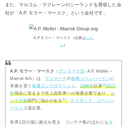
また、マルコム・マクレーンのシーランドを買収した会
社が「A.P. モラー・マースク」という会社です。
A.P.モラー・マースク（出典は
こち
ら
）
A.P. モラー・マースク
（
デンマーク語
: A.P. Møller –
Mærsk A/S）は、
デンマーク
の
首都
コペンハーゲン
に
[4]
本拠を置く
海運
コングロマリット
。
1996年
以来
2021
年
現在に至るまで売上高世界一の海運企業であり、
コ
[5]
ンテナ船
部門に強みがある
。
ナスダック・コペンハ
ーゲン
上場企業。
世界125カ国に拠点を置き、コンテナ船のほかにも
タ