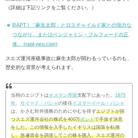
（詳細は下記リンクをご覧ください。）
RAPT | 「麻生太郎」とロスチャイルド家との強力な
つながり。またはベンジャミン・フルフォードの正
体。 (rapt-neo.com)
スエズ運河座礁事故に麻生太郎が関わるっているのも、
歴史的な背景が考えられます。
当時のエジプトは
オスマン帝国
支配下にあった。
1875
年
、
サイード・パシャ
の後任
イスマーイール・パシャ
は、かさむ対外債務のためにやむを得ず
エジプトが持
つスエズ運河会社の株式を400万
ポンド
で手放す決意
をした。この情報を入手したイギリスは国策を転換
し、急遽資金を調達してこの株を購入、スエズ運河の