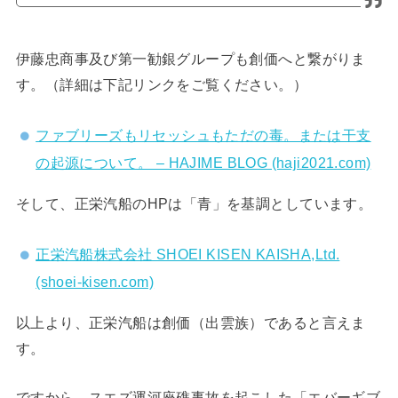
伊藤忠商事及び第一勧銀グループも創価へと繋がりま
す。（詳細は下記リンクをご覧ください。）
ファブリーズもリセッシュもただの毒。または干支
の起源について。 – HAJIME BLOG (haji2021.com)
そして、正栄汽船のHPは「青」を基調としています。
正栄汽船株式会社 SHOEI KISEN KAISHA,Ltd.
(shoei-kisen.com)
以上より、正栄汽船は創価（出雲族）であると言えま
す。
ですから、スエズ運河座礁事故を起こした「エバーギブ