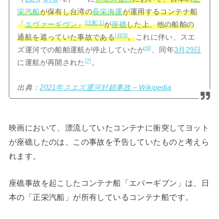
栄汽船
が保有し台湾の
長栄海運
が運用するコンテナ船
[注釈 1]
「
エヴァーギヴン
」
が
座礁
した上、他の船舶の
[4]
[5]
通航を遮っていた事故である
。
これに伴い、スエ
[6]
ズ運河での船舶運航が停止していたが
、同年
3月29日
[7]
に運航が再開された
。
出典：
2021年スエズ運河封鎖事故 – Wikipedia
映画において、漂流していたコンテナに衝突してヨット
が座礁したのは、この事故を予告していたものと考えら
れます。
座礁事故を起こしたコンテナ船「エバーギブン」は、日
本の「正栄汽船」が所有しているコンテナ船です。