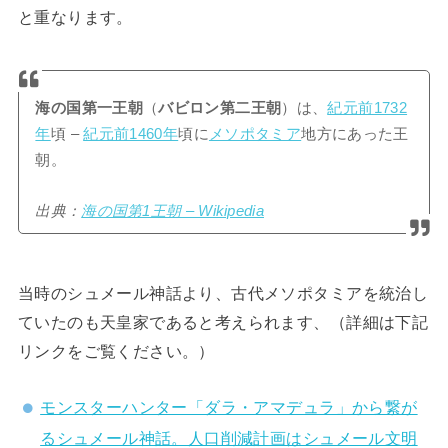
と重なります。
海の国第一王朝
（
バビロン第二王朝
）は、
紀元前1732
年
頃 –
紀元前1460年
頃に
メソポタミア
地方にあった王
朝。
出典：
海の国第1王朝 – Wikipedia
当時のシュメール神話より、古代メソポタミアを統治し
ていたのも天皇家であると考えられます、（詳細は下記
リンクをご覧ください。）
モンスターハンター「ダラ・アマデュラ」から繋が
るシュメール神話。人口削減計画はシュメール文明