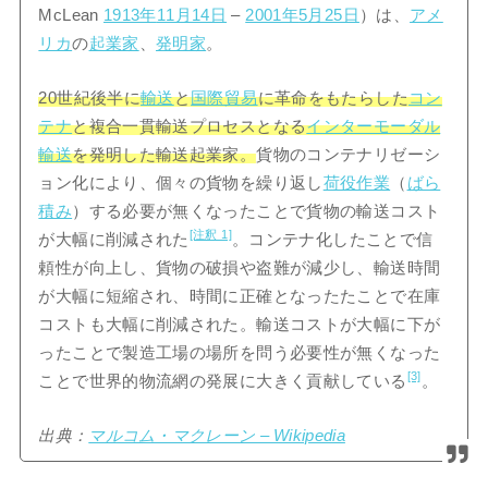
McLean
1913年
11月14日
–
2001年
5月25日
）は、
アメ
リカ
の
起業家
、
発明家
。
20世紀後半に
輸送
と
国際貿易
に革命をもたらした
コン
テナ
と複合一貫輸送プロセスとなる
インターモーダル
輸送
を発明した輸送起業家。
貨物のコンテナリゼーシ
ョン化により、個々の貨物を繰り返し
荷役作業
（
ばら
積み
）する必要が無くなったことで貨物の輸送コスト
[注釈 1]
が大幅に削減された
。コンテナ化したことで信
頼性が向上し、貨物の破損や盗難が減少し、輸送時間
が大幅に短縮され、時間に正確となったたことで在庫
コストも大幅に削減された。輸送コストが大幅に下が
ったことで製造工場の場所を問う必要性が無くなった
[3]
ことで世界的物流網の発展に大きく貢献している
。
出典：
マルコム・マクレーン – Wikipedia