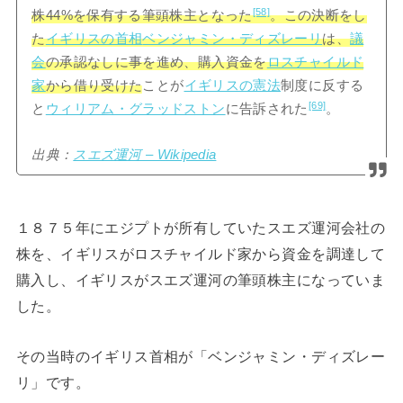
[58]
株44%を保有する筆頭株主となった
。この決断をし
た
イギリスの首相
ベンジャミン・ディズレーリ
は、
議
会
の承認なしに事を進め、購入資金を
ロスチャイルド
家
から借り受けた
ことが
イギリスの憲法
制度に反する
[69]
と
ウィリアム・グラッドストン
に告訴された
。
出典：
スエズ運河 – Wikipedia
１８７５年にエジプトが所有していたスエズ運河会社の
株を、イギリスがロスチャイルド家から資金を調達して
購入し、イギリスがスエズ運河の筆頭株主になっていま
した。
その当時のイギリス首相が「ベンジャミン・ディズレー
リ」です。