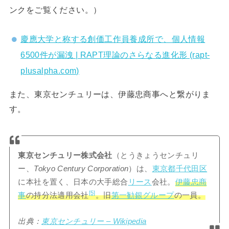
ンクをご覧ください。）
慶應大学と称する創価工作員養成所で、個人情報
6500件が漏洩 | RAPT理論のさらなる進化形 (rapt-
plusalpha.com)
また、東京センチュリーは、伊藤忠商事へと繋がりま
す。
東京センチュリー株式会社
（とうきょうセンチュリ
ー、
Tokyo Century Corporation
）は、
東京都
千代田区
に本社を置く、日本の大手総合
リース
会社。
伊藤忠商
[5]
事
の持分法適用会社
。旧
第一勧銀グループ
の一員。
出典：
東京センチュリー – Wikipedia