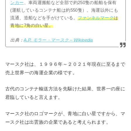
ンカー
、車両運搬船など全部で約250隻の船舶を保有
(運航しているコンテナ船は約550隻）。海運以外にも
流通、造船などを手がけている。
ファンネルマーク
は
青地に7角の白い星。
出典：
A.P. モラー・マースク – Wikipedia
マースク社は、１９９６年～２０２１年現在に至るまで
売上世界一の海運企業の様です。
古代のコンテナ輸送方法を先駆けた結果、世界一の座に
君臨していると言えます。
マースク社のロゴマークが、青地に白い星ですから、マ
ースク社は出雲族の企業であると考えられます。