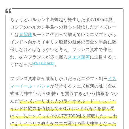
ちょうどバルカン半島蜂起が発生した頃の1875年夏、
ロシアのバルカン半島への野心を確信したディズレー
リは
喜望峰
ルートに代わって増えていくエジプトから
インドへ向かうイギリス船籍の航路の安全を早急に確
保しなければならないと考え、フランス資本で作ら
れ、株をフランスが多く握る
スエズ運河
に注目するよ
[437]
[438]
[439]
うになった
。
フランス資本家が破産しかけだったエジプト副王
イス
マーイール・パシャ
が所持するスエズ運河の株（全株
式40万株中17万7000株）を買収するという情報をつか
んだ
ディズレーリは友人のライオネル・ド・ロスチャ
イルドに協力を依頼して400万ポンドの資金を借り受
けて、先手を打ってその17万7000株を買収した。これ
によりイギリス政府がスエズ運河の最大株主となった