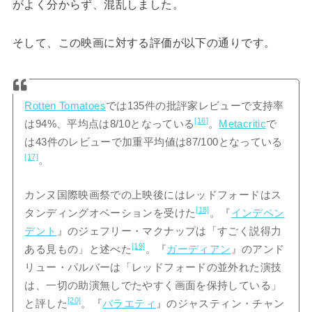
がよく分からず、混乱しました。
そして、この映画に対する評価が以下の通りです。
Rotten Tomatoes
では135件の批評家レビューで支持率
[16]
は94%、平均点は8/10となっている
。
Metacritic
で
は43件のレビューで加重平均値は87/100となっている
[17]
。
カンヌ国際映画祭での上映後にはレッドフォードはス
[18]
タンディングオベーションを受けた
。『
インデペン
デント
』のジェフリー・マクナップは「すごく説得力
[19]
ある見もの」と述べた
。『
ガーディアン
』のアンド
リュー・パルバーは「レッドフォードの並外れた演技
は、一切の助演無しでたやすく画面を保持している」
[20]
と評した
。『
バラエティ
』のジャスティン・チャン