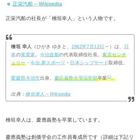
正栄汽船 – Wikipedia
正栄汽船の社長が「檜垣幸人」という人物です。
檜垣 幸人
（ひがき ゆきと、
1962年
7月12日
– ）は、
日
本
の
実業家
。
今治造船
の代表取締役社長。
東京センチ
ュリー
・
今治.夢スポーツ
・
日本シップヤード
取締役。
[1]
愛媛県
今治市
出身。
慶応義塾大学
法学部
卒業
。
出典：
檜垣幸人 – Wikipedia
檜垣幸人は、慶應義塾を卒業しています。
慶應義塾は創価学会の工作員養成所です（詳細は下記リ