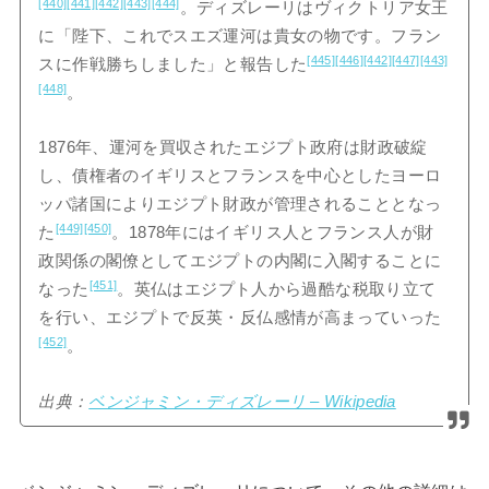
[440]
[441]
[442]
[443]
[444]
。ディズレーリはヴィクトリア女王
に「陛下、これでスエズ運河は貴女の物です。フラン
[445]
[446]
[442]
[447]
[443]
スに作戦勝ちしました」と報告した
[448]
。
1876年、運河を買収されたエジプト政府は財政破綻
し、債権者のイギリスとフランスを中心としたヨーロ
ッパ諸国によりエジプト財政が管理されることとなっ
[449]
[450]
た
。1878年にはイギリス人とフランス人が財
政関係の閣僚としてエジプトの内閣に入閣することに
[451]
なった
。英仏はエジプト人から過酷な税取り立て
を行い、エジプトで反英・反仏感情が高まっていった
[452]
。
出典：
ベンジャミン・ディズレーリ – Wikipedia