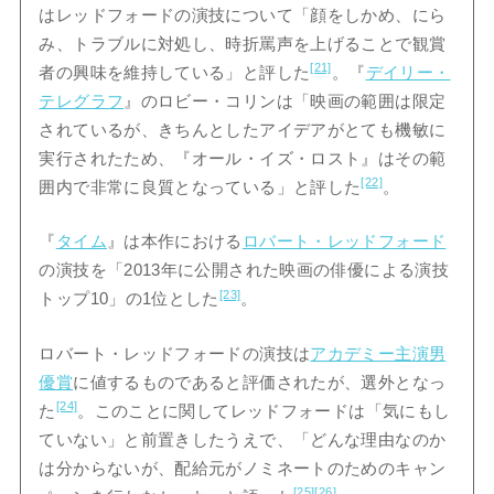
はレッドフォードの演技について「顔をしかめ、にら
み、トラブルに対処し、時折罵声を上げることで観賞
[21]
者の興味を維持している」と評した
。『
デイリー・
テレグラフ
』のロビー・コリンは「映画の範囲は限定
されているが、きちんとしたアイデアがとても機敏に
実行されたため、『オール・イズ・ロスト』はその範
[22]
囲内で非常に良質となっている」と評した
。
『
タイム
』は本作における
ロバート・レッドフォード
の演技を「2013年に公開された映画の俳優による演技
[23]
トップ10」の1位とした
。
ロバート・レッドフォードの演技は
アカデミー主演男
優賞
に値するものであると評価されたが、選外となっ
[24]
た
。このことに関してレッドフォードは「気にもし
ていない」と前置きしたうえで、「どんな理由なのか
は分からないが、配給元がノミネートのためのキャン
[25]
[26]