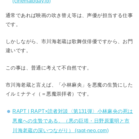
(cinematoday.jp)
通常であれば映画の吹き替え等は、声優が担当する仕事
です。
しかしながら、市川海老蔵は歌舞伎俳優ですから、お門
違いです。
この事は、普通に考えて不自然です。
市川海老蔵と言えば、「小林麻央」を悪魔の生贄にした
イルミナティ（＝悪魔崇拝者）です。
RAPT | RAPT×読者対談〈第131弾〉小林麻央の死は
悪魔への生贄である。（悪の巨塔・日野原重明と市
川海老蔵の深いつながり） (rapt-neo.com)