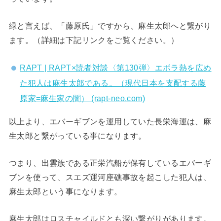
緑と言えば、「藤原氏」ですから、麻生太郎へと繋がり
ます。（詳細は下記リンクをご覧ください。）
RAPT | RAPT×読者対談〈第130弾〉エボラ熱を広め
た犯人は麻生太郎である。（現代日本を支配する藤
原家=麻生家の闇） (rapt-neo.com)
以上より、エバーギブンを運用していた長栄海運は、麻
生太郎と繋がっている事になります。
つまり、出雲族である正栄汽船が保有しているエバーギ
ブンを使って、スエズ運河座礁事故を起こした犯人は、
麻生太郎という事になります。
麻生太郎はロスチャイルドとも深い繋がりがあります。