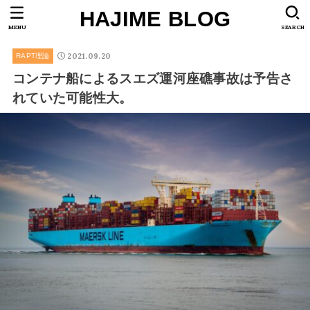
HAJIME BLOG
MENU
SEARCH
2021.09.20
RAPT理論
コンテナ船によるスエズ運河座礁事故は予告さ
れていた可能性大。