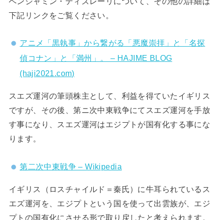
ベンジャミン・ディズレーリについて、その他の詳細は
下記リンクをご覧ください。
アニメ「黒執事」から繋がる「悪魔崇拝」と「名探
偵コナン」と「満州」。 – HAJIME BLOG
(haji2021.com)
スエズ運河の筆頭株主として、利益を得ていたイギリス
ですが、その後、第ニ次中東戦争にてスエズ運河を手放
す事になり、スエズ運河はエジプトが国有化する事にな
ります。
第二次中東戦争 – Wikipedia
イギリス（ロスチャイルド＝秦氏）に牛耳られているス
エズ運河を、エジプトという国を使って出雲族が、エジ
プトの国有化にさせる形で取り戻したと考えられます。