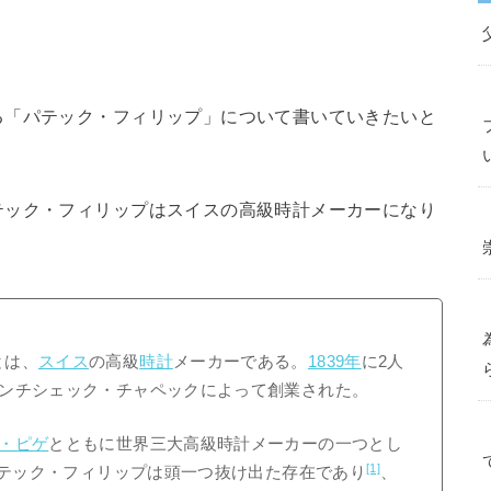
る「パテック・フィリップ」について書いていきたいと
テック・フィリップはスイスの高級時計メーカーになり
とは、
スイス
の高級
時計
メーカーである。
1839年
に2人
ンチシェック・チャペックによって創業された。
・ピゲ
とともに世界三大高級時計メーカーの一つとし
[1]
テック・フィリップは頭一つ抜け出た存在であり
、