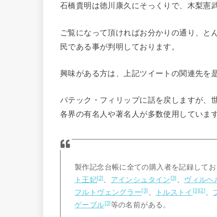
石橋貴明は徳川康久にそっくりで、木梨憲
ご覧になって頂ければお分かりの通り、と
民である事が判明しております。
興味がある方は、上記ツイートの関連先を
パテック・フィリップに話を戻しますが、
各界の有名人や著名人が多数使用していま
製作記念台帳に全ての購入者を記録してお
[2]
[3]
ト王妃
、
アインシュタイン
、
ヴィルヘ
[3]
[3]
[2]
フルトヴェングラー
、
トルストイ
、
[3]
ゲーブル
等の名前がある。