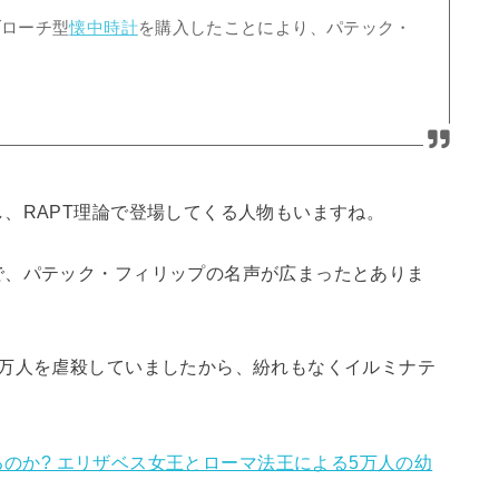
ブローチ型
懐中時計
を購入したことにより、パテック・
、RAPT理論で登場してくる人物もいますね。
で、パテック・フィリップの名声が広まったとありま
5万人を虐殺していましたから、紛れもなくイルミナテ
拝はあるのか? エリザベス女王とローマ法王による5万人の幼