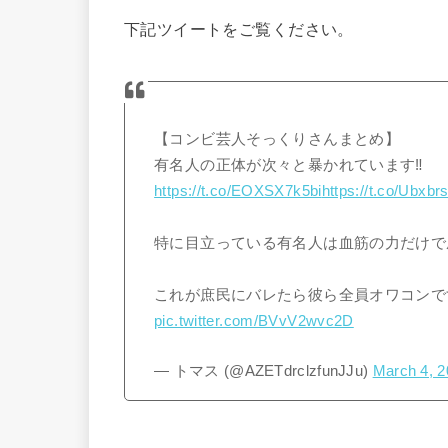
下記ツイートをご覧ください。
【コンビ芸人そっくりさんまとめ】
有名人の正体が次々と暴かれています‼︎
https://t.co/EOXSX7k5bi
https://t.co/Ubxb
特に目立っている有名人は血筋の力だけで
これが庶民にバレたら彼ら全員オワコン
pic.twitter.com/BVvV2wvc2D
— トマス (@AZETdrclzfunJJu)
March 4, 2