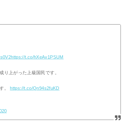
rss0V2
https://t.co/hXeAv1PSUM
成り上がった上級国民です。
です。
https://t.co/Qn94s2fuKD
020