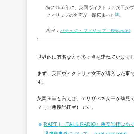
特に1851年に、英国ヴィクトリア女王が
[4]
フィリップの名声が一躍広まった
。
出典：
パテック・フィリップ – Wikipedia
世界的に有名な方が多く名を連ねていますし
まず、英国ヴィクトリア女王が購入した事
す。
英国王室と言えば、エリザベス女王が幼児
ィ（＝悪魔崇拝者）です。
RAPT | 〈TALK RADIO〉悪魔崇
児虐殺事件について。 (rapt-neo.com)