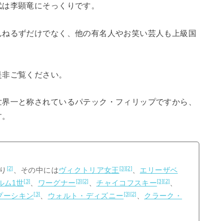
武は李顕竜にそっくりです。
んねるずだけでなく、他の有名人やお笑い芸人も上級国
是非ご覧ください。
世界一と称されているパテック・フィリップですから、
す。
[2]
[3]
[2]
り
、その中には
ヴィクトリア女王
、
エリーザベ
[3]
[3]
[2]
[3]
[2]
ルム1世
、
ワーグナー
、
チャイコフスキー
、
[3]
[3]
[2]
プーシキン
、
ウォルト・ディズニー
、
クラーク・