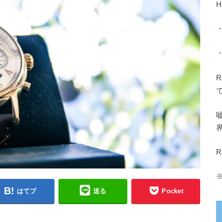
H
はてブ
送る
Pocket