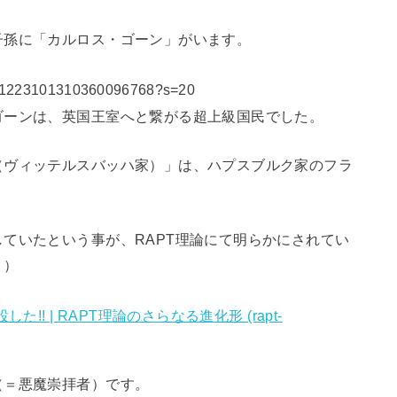
子孫に「カルロス・ゴーン」がいます。
tus/1223101310360096768?s=20
ゴーンは、英国王室へと繋がる超上級国民でした。
（ヴィッテルスバッハ家）」は、ハプスブルク家のフラ
ていたという事が、RAPT理論にて明らかにされてい
。）
! | RAPT理論のさらなる進化形 (rapt-
（＝悪魔崇拝者）です。