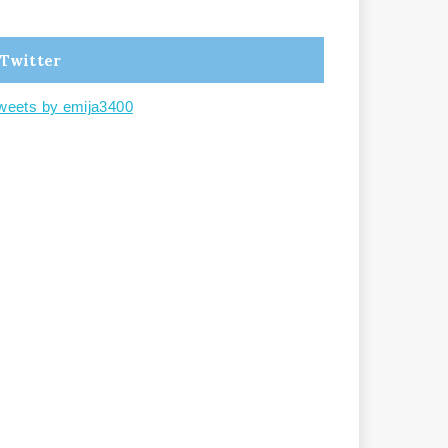
Twitter
weets by emija3400