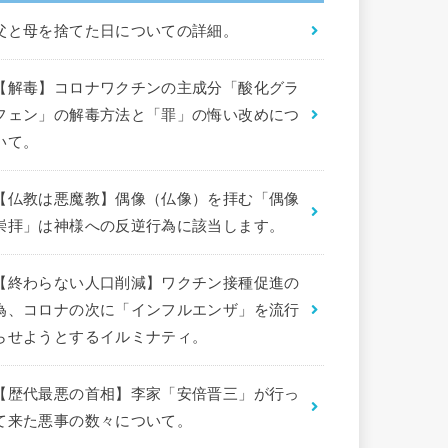
父と母を捨てた日についての詳細。
【解毒】コロナワクチンの主成分「酸化グラ
フェン」の解毒方法と「罪」の悔い改めにつ
いて。
【仏教は悪魔教】偶像（仏像）を拝む「偶像
崇拝」は神様への反逆行為に該当します。
【終わらない人口削減】ワクチン接種促進の
為、コロナの次に「インフルエンザ」を流行
らせようとするイルミナティ。
【歴代最悪の首相】李家「安倍晋三」が行っ
て来た悪事の数々について。